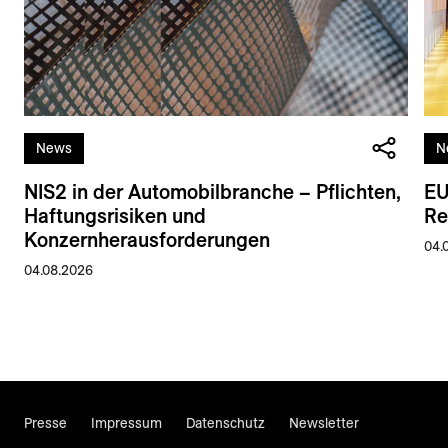
News
N
NIS2 in der Automobilbranche – Pflichten,
EU
Haftungsrisiken und
Re
Konzernherausforderungen
04.
04.08.2026
Presse
Impressum
Datenschutz
Newsletter