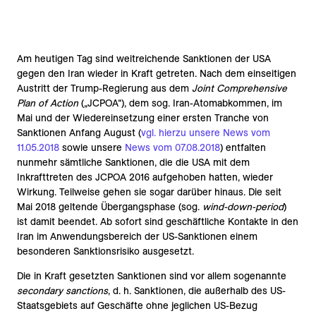
Am heutigen Tag sind weitreichende Sanktionen der USA
gegen den Iran wieder in Kraft getreten. Nach dem einseitigen
Austritt der Trump-Regierung aus dem
Joint Comprehensive
Plan of Action
(„JCPOA“), dem sog. Iran-Atomabkommen, im
Mai und der Wiedereinsetzung einer ersten Tranche von
Sanktionen Anfang August (
vgl. hierzu unsere News vom
11.05.2018
sowie unsere
News vom 07.08.2018
) entfalten
nunmehr sämtliche Sanktionen, die die USA mit dem
Inkrafttreten des JCPOA 2016 aufgehoben hatten, wieder
Wirkung. Teilweise gehen sie sogar darüber hinaus. Die seit
Mai 2018 geltende Übergangsphase (sog.
wind-down-period
)
ist damit beendet. Ab sofort sind geschäftliche Kontakte in den
Iran im Anwendungsbereich der US-Sanktionen einem
besonderen Sanktionsrisiko ausgesetzt.
Die in Kraft gesetzten Sanktionen sind vor allem sogenannte
secondary sanctions
, d. h. Sanktionen, die außerhalb des US-
Staatsgebiets auf Geschäfte ohne jeglichen US-Bezug