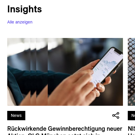
Insights
Alle anzeigen
News
N
Rückwirkende Gewinnberechtigung neuer
NI