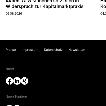
Aktien: OLG München setzt sich in
Ha
Widerspruch zur Kapitalmarktpraxis
Ko
06.08.2026
04.
Presse
Impressum
Datenschutz
Newsletter
Noerr
Noerr Karriere