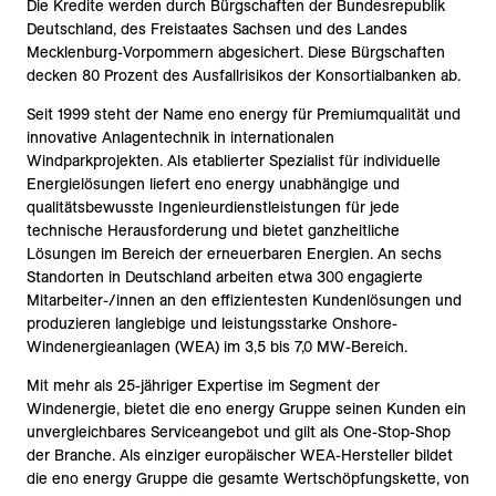
Die Kredite werden durch Bürgschaften der Bundesrepublik
Deutschland, des Freistaates Sachsen und des Landes
Mecklenburg-Vorpommern abgesichert. Diese Bürgschaften
decken 80 Prozent des Ausfallrisikos der Konsortialbanken ab.
Seit 1999 steht der Name eno energy für Premiumqualität und
innovative Anlagentechnik in internationalen
Windparkprojekten. Als etablierter Spezialist für individuelle
Energielösungen liefert eno energy unabhängige und
qualitätsbewusste Ingenieurdienstleistungen für jede
technische Herausforderung und bietet ganzheitliche
Lösungen im Bereich der erneuerbaren Energien. An sechs
Standorten in Deutschland arbeiten etwa 300 engagierte
Mitarbeiter-/innen an den effizientesten Kundenlösungen und
produzieren langlebige und leistungsstarke Onshore-
Windenergieanlagen (WEA) im 3,5 bis 7,0 MW-Bereich.
Mit mehr als 25-jähriger Expertise im Segment der
Windenergie, bietet die eno energy Gruppe seinen Kunden ein
unvergleichbares Serviceangebot und gilt als One-Stop-Shop
der Branche. Als einziger europäischer WEA-Hersteller bildet
die eno energy Gruppe die gesamte Wertschöpfungskette, von