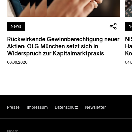
News
N
Rückwirkende Gewinnberechtigung neuer
NI
Aktien: OLG München setzt sich in
Ha
Widerspruch zur Kapitalmarktpraxis
Ko
06.08.2026
04.
Presse
Impressum
Datenschutz
Newsletter
Noerr