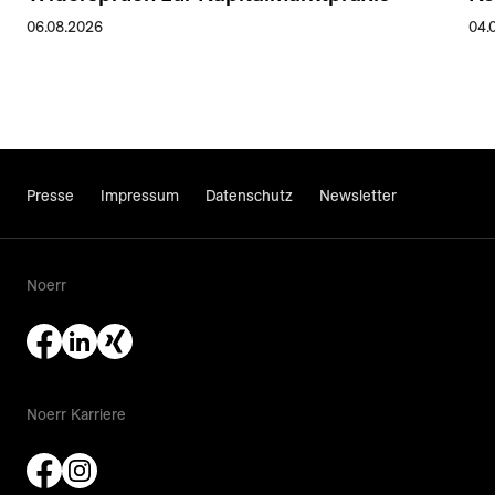
06.08.2026
04.
Presse
Impressum
Datenschutz
Newsletter
Noerr
Noerr Karriere