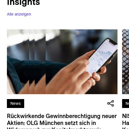
Insights
Alle anzeigen
News
N
Rückwirkende Gewinnberechtigung neuer
NI
Aktien: OLG München setzt sich in
Ha