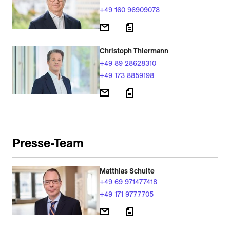
+49 160 96909078
Christoph Thiermann
+49 89 28628310
+49 173 8859198
Presse-Team
Matthias Schulte
+49 69 971477418
+49 171 9777705