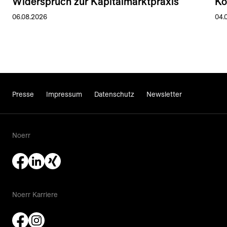
Widerspruch zur Kapitalmarktpraxis
Ko
06.08.2026
04.
Presse
Impressum
Datenschutz
Newsletter
Noerr
Noerr Karriere