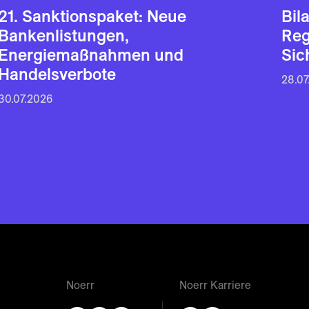
21. Sanktionspaket: Neue
Bil
Bankenlistungen,
Reg
Energiemaßnahmen und
Sic
Handelsverbote
28.07
30.07.2026
Noerr
Noerr Karriere