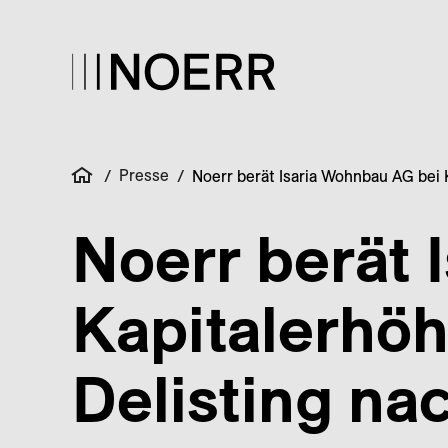
Presse
/
/
Noerr berät Isaria Wohnbau AG bei
Noerr berät 
Kapitalerhö
Delisting n