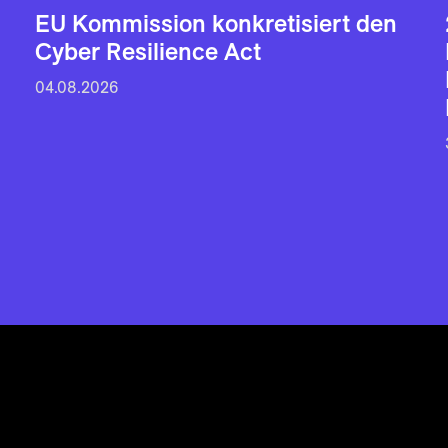
EU Kommission konkretisiert den
Cyber Resilience Act
04.08.2026