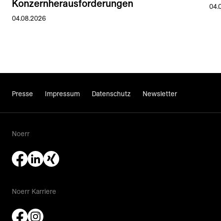
Konzernherausforderungen
04.
04.08.2026
Presse
Impressum
Datenschutz
Newsletter
Noerr
Noerr Karriere