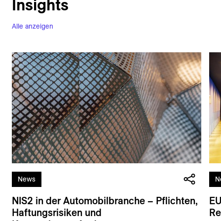
Insights
Alle anzeigen
News
N
NIS2 in der Automobilbranche – Pflichten,
EU
Haftungsrisiken und
Re