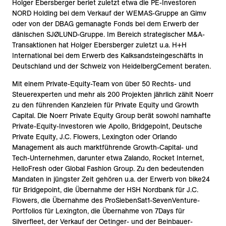
Holger Ebersberger beriet zuletzt etwa die PE-Investoren
NORD Holding bei dem Verkauf der WEMAS-Gruppe an Gimv
oder von der DBAG gemanagte Fonds bei dem Erwerb der
dänischen SJØLUND-Gruppe. Im Bereich strategischer M&A-
Transaktionen hat Holger Ebersberger zuletzt u.a. H+H
International bei dem Erwerb des Kalksandsteingeschäfts in
Deutschland und der Schweiz von HeidelbergCement beraten.
Mit einem Private-Equity-Team von über 50 Rechts- und
Steuerexperten und mehr als 200 Projekten jährlich zählt Noerr
zu den führenden Kanzleien für Private Equity und Growth
Capital. Die Noerr Private Equity Group berät sowohl namhafte
Private-Equity-Investoren wie Apollo, Bridgepoint, Deutsche
Private Equity, J.C. Flowers, Lexington oder Orlando
Management als auch marktführende Growth-Capital- und
Tech-Unternehmen, darunter etwa Zalando, Rocket Internet,
HelloFresh oder Global Fashion Group. Zu den bedeutenden
Mandaten in jüngster Zeit gehören u.a. der Erwerb von bike24
für Bridgepoint, die Übernahme der HSH Nordbank für J.C.
Flowers, die Übernahme des ProSiebenSat1-SevenVenture-
Portfolios für Lexington, die Übernahme von 7Days für
Silverfleet, der Verkauf der Oetinger- und der Beinbauer-