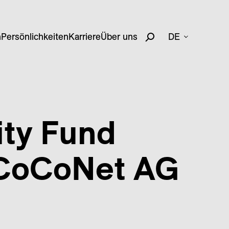
n
Persönlichkeiten
Karriere
Über uns
DE
ity Fund
CoCoNet AG