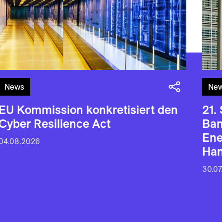
News
Ne
EU Kommission konkretisiert den
21.
Cyber Resilience Act
Ban
En
04.08.2026
Han
30.07