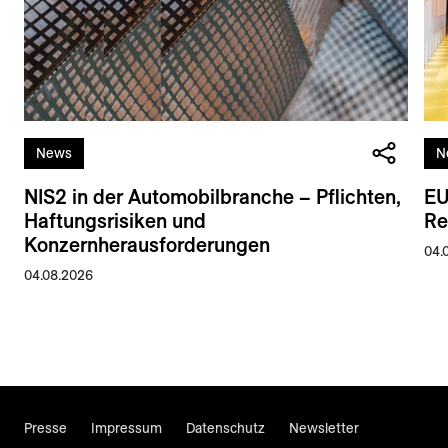
News
N
NIS2 in der Automobilbranche – Pflichten,
EU
Haftungsrisiken und
Re
Konzernherausforderungen
04.
04.08.2026
Presse
Impressum
Datenschutz
Newsletter