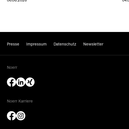
06.08.2026
04.
Presse
Impressum
Datenschutz
Newsletter
Noerr
Noerr Karriere