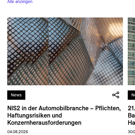
Alle anzeigen
News
N
NIS2 in der Automobilbranche – Pflichten,
21
Haftungsrisiken und
Ba
Konzernherausforderungen
Ha
04.08.2026
30.