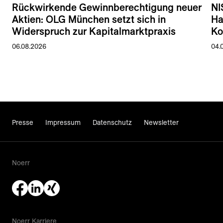
Rückwirkende Gewinnberechtigung neuer
NI
Aktien: OLG München setzt sich in
Ha
Widerspruch zur Kapitalmarktpraxis
Ko
06.08.2026
04.
Presse
Impressum
Datenschutz
Newsletter
Noerr
Noerr Karriere