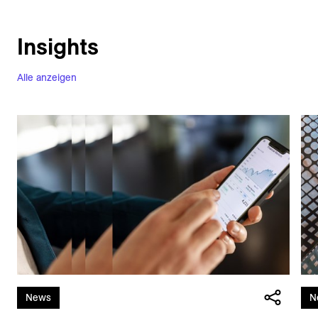
Insights
Alle anzeigen
News
N