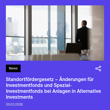
News
Standortfördergesetz – Änderungen für
Investmentfonds und Spezial-
Investmentfonds bei Anlagen in Alternative
Investments
03.03.2026