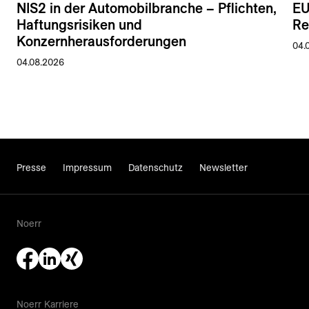
NIS2 in der Automobilbranche – Pflichten,
EU
Haftungsrisiken und
Re
Konzernherausforderungen
04.
04.08.2026
Presse
Impressum
Datenschutz
Newsletter
Noerr
Noerr Karriere