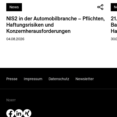
News
N
NIS2 in der Automobilbranche – Pflichten,
21
Haftungsrisiken und
Ba
Konzernherausforderungen
Ha
04.08.2026
30.
Presse
Impressum
Datenschutz
Newsletter
Noerr