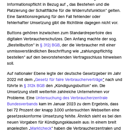
Informationspflicht in Bezug auf „ das Bestehen und die
Platzierung der Schaltfläche für die Widerrufsfunktion“ gelten.
Eine Sanktionsregelung für den Fall fehlender oder
fehlerhafter Umsetzung gibt die Richtlinie dagegen nicht vor.
Buttons gehören inzwischen zum Standardrepertoire des
digitalen Verbraucherschutzes. Den Anfang machte der sog.
„Bestellbutton“ in
§ 312j BGB
, der die Verbraucher mit einer
unmissverständlichen Beschriftung wie „zahlungspflichtig
bestellen“ auf den bevorstehenden Vertragsschluss hinweisen
soll.
Auf nationaler Ebene legte der deutsche Gesetzgeber im Jahr
2022 mit dem
„
Gesetz für faire Verbraucherverträge
“
nach und
führte in
§ 312k BGB
den „Kündigungsbutton“ ein. Die
Umsetzung stellt weiterhin zahlreiche Unternehmen vor
Probleme. Eine
Untersuchung des Verbraucherzentrale
Bundesverbands
kam im Januar 2023 zu dem Ergebnis, dass
bei 72 Prozent der knapp 3.000 untersuchten Webseiten eine
gesetzeskonforme Umsetzung fehlte. Ähnlich sieht es bei den
neuen Vorgaben für Kündigungsklauseln aus: In einem breit
angelegten
„
Marktcheck
“
haben die Verbraucherzentralen und