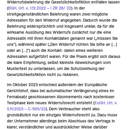
Widerrufsbelehrung die Gesetzlichkeitsfiktion entfallen lassen
(
BGH, Urt. v. 1.12.2022 – I ZR 28/ 22
). In der
streitgegenständlichen Belehrung waren zwei mögliche
Adressaten für den Widerruf angegeben. Dadurch wurde die
Belehrung widersprüchlich und insgesamt unklar, da für die
wirksame Ausübung des Widerrufs zunächst nur die eine
Adressatin mit ihren Kontaktdaten genannt war („müssen Sie
uns“), während später („Den Widerruf richten Sie bitte an […]
oder an […]“) auch die Kontakt- daten eines weiteren
Adressaten aufgeführt waren. Für die Praxis ergibt sich daraus
die klare Empfehlung, selbst kleinste Abweichungen vom
Mustertext zu unterlassen, um die Schutzwirkung der
Gesetzlichkeitsfiktion nicht zu riskieren.
Im Oktober 2023 entschied außerdem der Europäische
Gerichtshof, dass bei automatischer Verlängerung eines im
Fernabsatz geschlossenen Abonnements nach kostenloser
Testphase kein neues Widerrufsrecht entsteht (
EuGH, Urt. v.
5.10.2023 – C-565/22
). Dem Verbraucher steht also
grundsätzlich nur ein einziges Widerrufsrecht zu. Dazu muss
der Unternehmer allerdings beim Abschluss des Vertrags in
klarer, verständlicher und ausdrücklicher Weise darüber