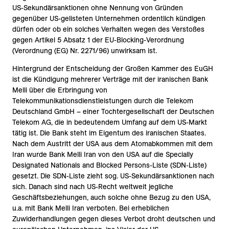
US-Sekundärsanktionen ohne Nennung von Gründen
gegenüber US-gelisteten Unternehmen ordentlich kündigen
dürfen oder ob ein solches Verhalten wegen des Verstoßes
gegen Artikel 5 Absatz 1 der EU-Blocking-Verordnung
(Verordnung (EG) Nr. 2271/96) unwirksam ist.
Hintergrund der Entscheidung der Großen Kammer des EuGH
ist die Kündigung mehrerer Verträge mit der iranischen Bank
Melli über die Erbringung von
Telekommunikationsdienstleistungen durch die Telekom
Deutschland GmbH – einer Tochtergesellschaft der Deutschen
Telekom AG, die in bedeutendem Umfang auf dem US-Markt
tätig ist. Die Bank steht im Eigentum des iranischen Staates.
Nach dem Austritt der USA aus dem Atomabkommen mit dem
Iran wurde Bank Melli Iran von den USA auf die Specially
Designated Nationals and Blocked Persons-Liste (SDN-Liste)
gesetzt. Die SDN-Liste zieht sog. US-Sekundärsanktionen nach
sich. Danach sind nach US-Recht weltweit jegliche
Geschäftsbeziehungen, auch solche ohne Bezug zu den USA,
u.a. mit Bank Melli Iran verboten. Bei erheblichen
Zuwiderhandlungen gegen dieses Verbot droht deutschen und