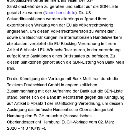
europäischen Unternehmen, ins Visier der US-
Sanktionsbehörden zu geraten und selbst auf die SDN-Liste
gesetzt zu werden (
Noerr berichtete
). Die US-
Sekundärsanktionen werden allerdings aufgrund ihrer
exterritorialen Wirkung von der EU als völkerrechtswidrig
angesehen. Um diesen Völkerrechtsverstoß zu vermeiden,
sowie um Beschränkungen im internationalen Handelsverkehr
abzubauen, verbietet die EU-Blocking-Verordnung in ihrem
Artikel 5 Absatz 1 EU-Wirtschaftsakteuren, in der Verordnung
aufgeführte Sanktionen eines Drittstaates zu befolgen. Zu
diesen Sanktionen gehört auch die SDN-Listung von Bank Melli
Iran.
Da die Kündigung der Verträge mit Bank Melli Iran durch die
Telekom Deutschland GmbH in engem zeitlichen
Zusammenhang mit der Aufnahme der Bank auf die SDN-Liste
stand, berief sich die Bank im Rechtstreit gegen die Kündigung
auf Artikel 5 Absatz 1 der EU-Blocking-Verordnung, um dessen
Auslegung das befasste Hanseatische Oberlandesgericht
Hamburg den EuGH ersuchte (Hanseatisches
Oberlandesgericht Hamburg, EuGH-Vorlage vom 02. März
2020 – 11 U 116/19 –).