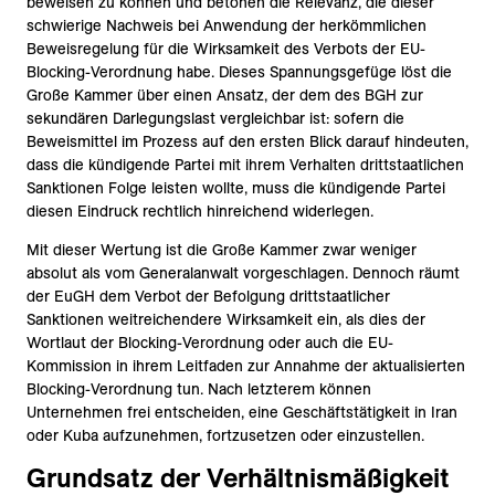
beweisen zu können und betonen die Relevanz, die dieser
schwierige Nachweis bei Anwendung der herkömmlichen
Beweisregelung für die Wirksamkeit des Verbots der EU-
Blocking-Verordnung habe. Dieses Spannungsgefüge löst die
Große Kammer über einen Ansatz, der dem des BGH zur
sekundären Darlegungslast vergleichbar ist: sofern die
Beweismittel im Prozess auf den ersten Blick darauf hindeuten,
dass die kündigende Partei mit ihrem Verhalten drittstaatlichen
Sanktionen Folge leisten wollte, muss die kündigende Partei
diesen Eindruck rechtlich hinreichend widerlegen.
Mit dieser Wertung ist die Große Kammer zwar weniger
absolut als vom Generalanwalt vorgeschlagen. Dennoch räumt
der EuGH dem Verbot der Befolgung drittstaatlicher
Sanktionen weitreichendere Wirksamkeit ein, als dies der
Wortlaut der Blocking-Verordnung oder auch die EU-
Kommission in ihrem Leitfaden zur Annahme der aktualisierten
Blocking-Verordnung tun. Nach letzterem können
Unternehmen frei entscheiden, eine Geschäftstätigkeit in Iran
oder Kuba aufzunehmen, fortzusetzen oder einzustellen.
Grundsatz der Verhältnismäßigkeit