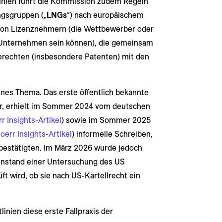
linien führt die Kommission zudem Regeln
ngsgruppen („
LNGs
“) nach europäischem
 von Lizenznehmern (die Wettbewerber oder
e Unternehmen sein können), die gemeinsam
erechten (insbesondere Patenten) mit den
tenes Thema. Das erste öffentlich bekannte
or, erhielt im Sommer 2024 vom deutschen
r Insights-Artikel
) sowie im Sommer 2025
oerr Insights-Artikel
) informelle Schreiben,
t bestätigten. Im März 2026 wurde jedoch
enstand einer Untersuchung des US
üft wird, ob sie nach US-Kartellrecht ein
inien diese erste Fallpraxis der