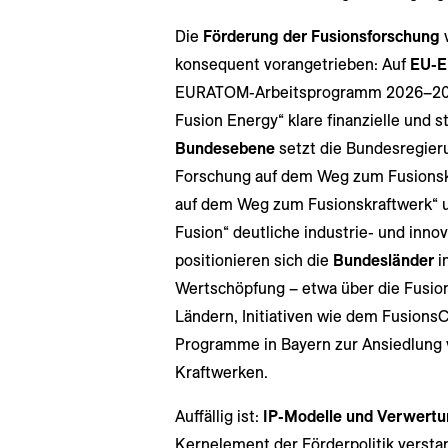
Die
Förderung der Fusionsforschung
w
konsequent vorangetrieben: Auf
EU-E
EURATOM-Arbeitsprogramm 2026–2027
Fusion Energy“ klare finanzielle und 
Bundesebene
setzt die Bundesregie
Forschung auf dem Weg zum Fusionsk
auf dem Weg zum Fusionskraftwerk“ un
Fusion“ deutliche industrie- und innov
positionieren sich die
Bundesländer
i
Wertschöpfung – etwa über die Fusion
Ländern, Initiativen wie dem Fusions
Programme in Bayern zur Ansiedlung 
Kraftwerken.
Auffällig ist:
IP-Modelle und Verwertu
Kernelement der Förderpolitik verstan