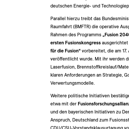
deutschen Energie- und Technologiepo
Parallel hierzu treibt das Bundesmini
Raumfahrt (BMFTR) die operative Ausg
Rahmen des Programms
„Fusion 204
ersten Fusionskongress
ausgerichtet 
für die Fusion“
vorbereitet, die am 17
veröffentlicht wurde. Mit ihr werden 
Laserfusion, Brennstoffkreislauf/Mater
klaren Anforderungen an Strategie, G
Verwertungsmodelle.
Weitere politische Initiativen bestät
etwa mit der
Fusionsforschungsallian
und den bayerischen Initiativen zu De
Anspruch, Deutschland zum Fusionssta
CDU/CSU-Vorstandsklausurtagung vom 2