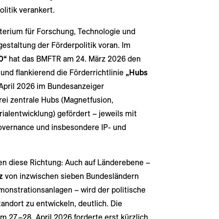
litik verankert.
sterium für Forschung, Technologie und
estaltung der Förderpolitik voran. Im
0“
hat das BMFTR am 24. März 2026 den
und flankierend die Förderrichtlinie
„Hubs
. April 2026 im Bundesanzeiger
drei zentrale Hubs (Magnetfusion,
ialentwicklung) gefördert – jeweils mit
overnance und insbesondere IP- und
igen diese Richtung: Auch auf Länderebene –
z
von inzwischen sieben Bundesländern
monstrationsanlagen – wird der politische
ndort zu entwickeln, deutlich. Die
7.–28. April 2026 forderte erst kürzlich