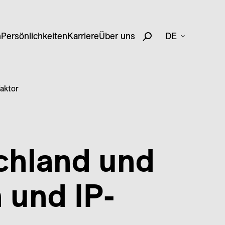
n
Persönlichkeiten
Karriere
Über uns
DE
faktor
chland und
 und IP-