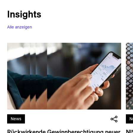
Insights
Alle anzeigen
News
N
Rückwirkende Gewinnberechtigung neuer
NI