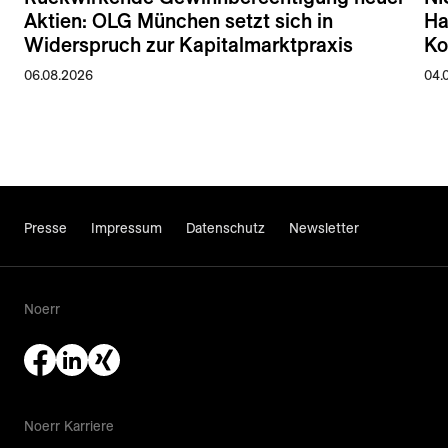
Aktien: OLG München setzt sich in
Ha
Widerspruch zur Kapitalmarktpraxis
Ko
06.08.2026
04.
Presse
Impressum
Datenschutz
Newsletter
Noerr
Noerr Karriere