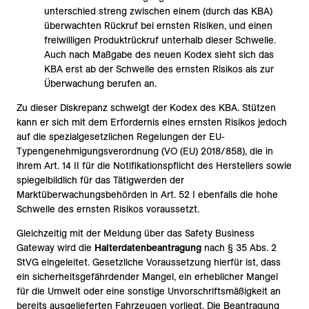
unterschied streng zwischen einem (durch das KBA)
überwachten Rückruf bei ernsten Risiken, und einen
freiwilligen Produktrückruf unterhalb dieser Schwelle.
Auch nach Maßgabe des neuen Kodex sieht sich das
KBA erst ab der Schwelle des ernsten Risikos als zur
Überwachung berufen an.
Zu dieser Diskrepanz schweigt der Kodex des KBA. Stützen
kann er sich mit dem Erfordernis eines ernsten Risikos jedoch
auf die spezialgesetzlichen Regelungen der EU-
Typengenehmigungsverordnung (VO (EU) 2018/858), die in
ihrem Art. 14 II für die Notifikationspflicht des Herstellers sowie
spiegelbildlich für das Tätigwerden der
Marktüberwachungsbehörden in Art. 52 I ebenfalls die hohe
Schwelle des ernsten Risikos voraussetzt.
Gleichzeitig mit der Meldung über das Safety Business
Gateway wird die
Halterdatenbeantragung
nach § 35 Abs. 2
StVG eingeleitet. Gesetzliche Voraussetzung hierfür ist, dass
ein sicherheitsgefährdender Mangel, ein erheblicher Mangel
für die Umwelt oder eine sonstige Unvorschriftsmäßigkeit an
bereits ausgelieferten Fahrzeugen vorliegt. Die Beantragung