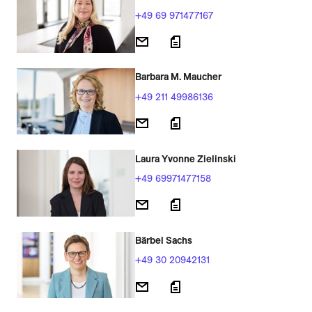
+49 69 971477167
Barbara M. Maucher
+49 211 49986136
Laura Yvonne Zielinski
+49 69971477158
Bärbel Sachs
+49 30 20942131