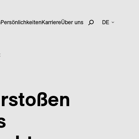
n
Persönlichkeiten
Karriere
Über uns
DE
t
erstoßen
s