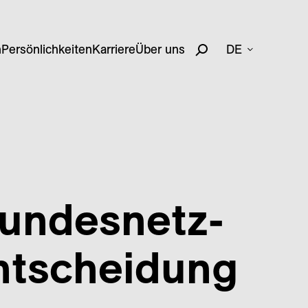
n
Persönlichkeiten
Karriere
Über uns
DE
Bundes­netz­
ntscheidung