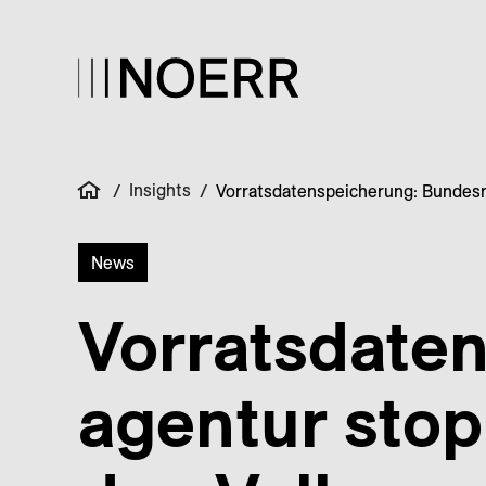
Insights
/
/
Vorratsdatenspeicherung: Bundes
News
Vorrats­date
agentur sto