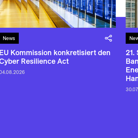
News
Ne
EU Kommission konkretisiert den
21.
Cyber Resilience Act
Ban
En
04.08.2026
Han
30.07