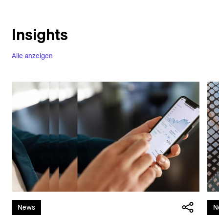
Insights
Alle anzeigen
News
N