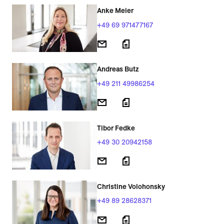
Anke Meier
+49 69 971477167
Andreas Butz
+49 211 49986254
Tibor Fedke
+49 30 20942158
Christine Volohonsky
+49 89 28628371