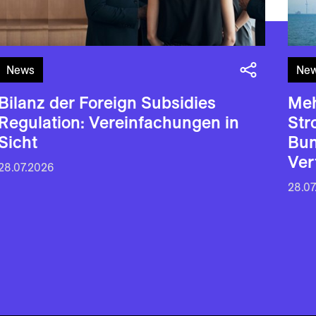
News
Ne
Bilanz der Foreign Subsidies
Meh
Regulation: Vereinfachungen in
Str
Sicht
Bun
Ver
28.07.2026
28.07