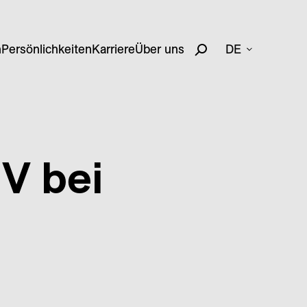
n
Persönlichkeiten
Karriere
Über uns
DE
 V bei