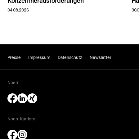
Konzernherausforderungen
Ha
04.08.2026
30.
Presse
Impressum
Datenschutz
Newsletter
Noerr
Noerr Karriere