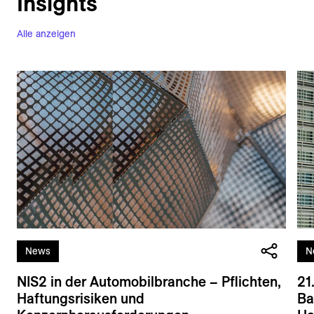
Insights
Alle anzeigen
News
N
NIS2 in der Automobilbranche – Pflichten,
21
Haftungsrisiken und
Ba