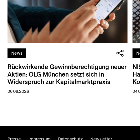
News
N
Rückwirkende Gewinnberechtigung neuer
NI
Aktien: OLG München setzt sich in
Ha
Widerspruch zur Kapitalmarktpraxis
Ko
06.08.2026
04.
Presse
Impressum
Datenschutz
Newsletter