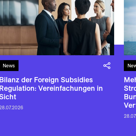
News
Ne
Bilanz der Foreign Subsidies
Meh
Regulation: Vereinfachungen in
Str
Sicht
Bun
Ver
28.07.2026
28.07