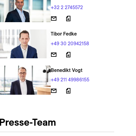
+32 2 2745572
Tibor Fedke
+49 30 20942158
Benedikt Vogt
+49 211 49986155
Presse-Team