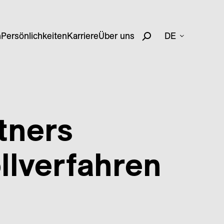
n
Persönlichkeiten
Karriere
Über uns
DE
tners
llverfahren