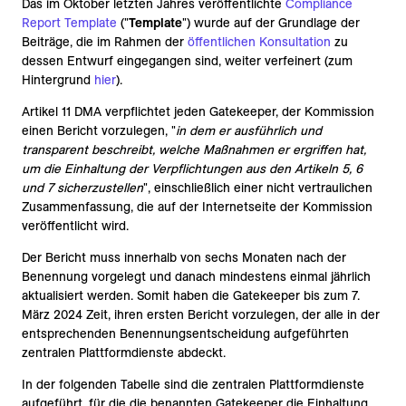
Das im Oktober letzten Jahres veröffentlichte
Compliance
Report Template
("
Template
") wurde auf der Grundlage der
Beiträge, die im Rahmen der
öffentlichen Konsultation
zu
dessen Entwurf eingegangen sind, weiter verfeinert (zum
Hintergrund
hier
)
.
Artikel 11 DMA verpflichtet jeden Gatekeeper, der Kommission
einen Bericht vorzulegen, "
in dem er ausführlich und
transparent beschreibt, welche Maßnahmen er ergriffen hat,
um die Einhaltung der Verpflichtungen aus den Artikeln 5, 6
und 7 sicherzustellen
", einschließlich einer nicht vertraulichen
Zusammenfassung, die auf der Internetseite der Kommission
veröffentlicht wird.
Der Bericht muss innerhalb von sechs Monaten nach der
Benennung vorgelegt und danach mindestens einmal jährlich
aktualisiert werden. Somit haben die Gatekeeper bis zum 7.
März 2024 Zeit, ihren ersten Bericht vorzulegen, der alle in der
entsprechenden Benennungsentscheidung aufgeführten
zentralen Plattformdienste abdeckt.
In der folgenden Tabelle sind die zentralen Plattformdienste
aufgeführt, für die die benannten Gatekeeper die Einhaltung