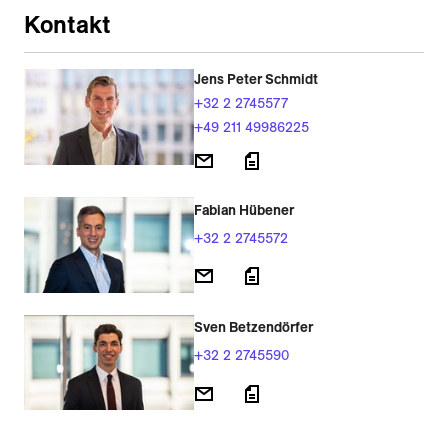
Kontakt
Jens Peter Schmidt
+32 2 2745577
+49 211 49986225
Fabian Hübener
+32 2 2745572
Sven Betzendörfer
+32 2 2745590