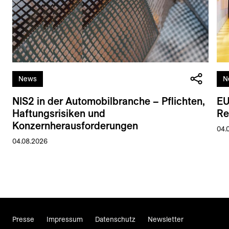
News
N
NIS2 in der Automobilbranche – Pflichten,
EU
Haftungsrisiken und
Re
Konzernherausforderungen
04.
04.08.2026
Presse
Impressum
Datenschutz
Newsletter