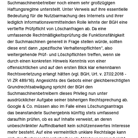
Suchmaschinenbetreiber noch einem sehr großzügigen
Haftungsregime unterstellt. Unter Verweis auf ihre essentielle
Bedeutung für die Nutzbarmachung des Internets und ihrer
lediglich informationsvermittelnden Rolle lehnte der BGH eine
vertiefte Prüfpflicht von Löschanfragen ab. Da eine
umfassende Rechtmäßigkeitsprüfung die Funktionsfähigkeit
der Suchmaschinen generell in Frage stellen würde, sollten
diese erst dann „spezifische Verhaltenspflichten“, also
weitergehende Prüf- und Löschpflichten treffen, wenn sie
durch einen konkreten Hinweis Kenntnis von einer
offensichtlichen und auf den ersten Blick klar erkennbaren
Rechtsverletzung erlangt hätten (vgl. BGH, Urt. v. 27.02.2018 -
VI ZR 489/16). Angesichts des Gebots einer gleichberechtigten
Grundrechtsabwägung spricht der BGH den
Suchmaschinenbetreibern dieses Privileg nun unter
ausdrücklicher Aufgabe seiner bisherigen Rechtsprechung ab.
Google & Co. müssen also im Falle eines Löschungsantrags
das beanstandete Suchergebnis künftig stets umfassend
daraufhin prüfen, ob es auf Inhalte verweist, an deren
unbeschränkter Auffindbarkeit kein schützenswertes Interesse
mehr besteht. Auf eine vermeintlich unklare Rechtslage kann