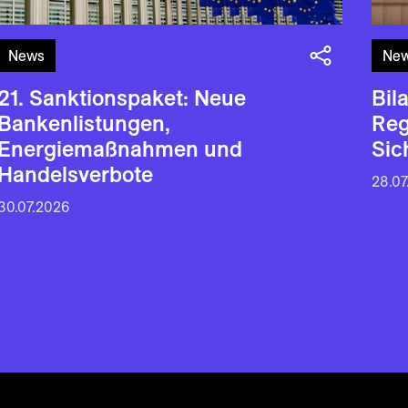
News
Ne
21. Sanktionspaket: Neue
Bil
Bankenlistungen,
Reg
Energiemaßnahmen und
Sic
Handelsverbote
28.07
30.07.2026