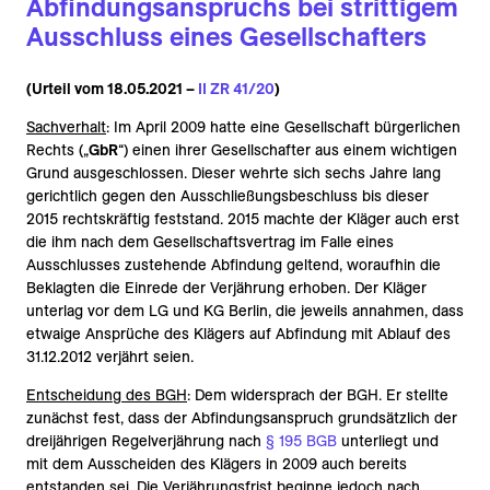
Abfindungsanspruchs bei strittigem
Ausschluss eines Gesellschafters
(Urteil vom 18.05.2021 –
II ZR 41/20
)
Sachverhalt
: Im April 2009 hatte eine Gesellschaft bürgerlichen
Rechts („
GbR
“) einen ihrer Gesellschafter aus einem wichtigen
Grund ausgeschlossen. Dieser wehrte sich sechs Jahre lang
gerichtlich gegen den Ausschließungsbeschluss bis dieser
2015 rechtskräftig feststand. 2015 machte der Kläger auch erst
die ihm nach dem Gesellschaftsvertrag im Falle eines
Ausschlusses zustehende Abfindung geltend, woraufhin die
Beklagten die Einrede der Verjährung erhoben. Der Kläger
unterlag vor dem LG und KG Berlin, die jeweils annahmen, dass
etwaige Ansprüche des Klägers auf Abfindung mit Ablauf des
31.12.2012 verjährt seien.
Entscheidung des BGH
: Dem widersprach der BGH. Er stellte
zunächst fest, dass der Abfindungsanspruch grundsätzlich der
dreijährigen Regelverjährung nach
§ 195 BGB
unterliegt und
mit dem Ausscheiden des Klägers in 2009 auch bereits
entstanden sei. Die Verjährungsfrist beginne jedoch nach