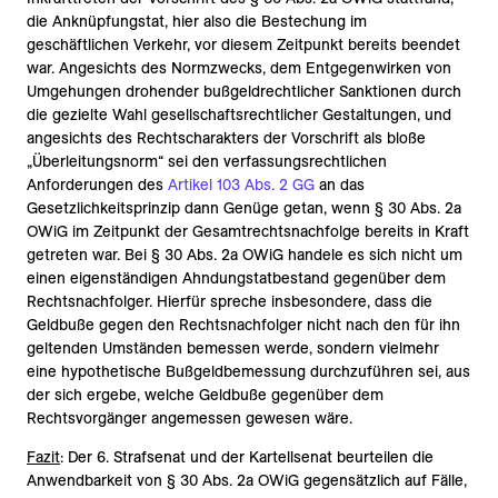
die Anknüpfungstat, hier also die Bestechung im
geschäftlichen Verkehr, vor diesem Zeitpunkt bereits beendet
war. Angesichts des Normzwecks, dem Entgegenwirken von
Umgehungen drohender bußgeldrechtlicher Sanktionen durch
die gezielte Wahl gesellschaftsrechtlicher Gestaltungen, und
angesichts des Rechtscharakters der Vorschrift als bloße
„Überleitungsnorm“ sei den verfassungsrechtlichen
Anforderungen des
Artikel 103 Abs. 2 GG
an das
Gesetzlichkeitsprinzip dann Genüge getan, wenn § 30 Abs. 2a
OWiG im Zeitpunkt der Gesamtrechtsnachfolge bereits in Kraft
getreten war. Bei § 30 Abs. 2a OWiG handele es sich nicht um
einen eigenständigen Ahndungstatbestand gegenüber dem
Rechtsnachfolger. Hierfür spreche insbesondere, dass die
Geldbuße gegen den Rechtsnachfolger nicht nach den für ihn
geltenden Umständen bemessen werde, sondern vielmehr
eine hypothetische Bußgeldbemessung durchzuführen sei, aus
der sich ergebe, welche Geldbuße gegenüber dem
Rechtsvorgänger angemessen gewesen wäre.
Fazit
: Der 6. Strafsenat und der Kartellsenat beurteilen die
Anwendbarkeit von § 30 Abs. 2a OWiG gegensätzlich auf Fälle,