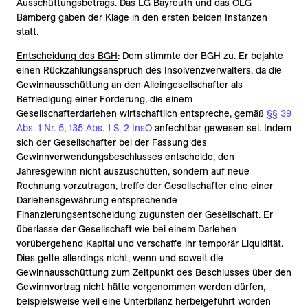
Ausschüttungsbetrags. Das LG Bayreuth und das OLG
Bamberg gaben der Klage in den ersten beiden Instanzen
statt.
Entscheidung des BGH
: Dem stimmte der BGH zu. Er bejahte
einen Rückzahlungsanspruch des Insolvenzverwalters, da die
Gewinnausschüttung an den Alleingesellschafter als
Befriedigung einer Forderung, die einem
Gesellschafterdarlehen wirtschaftlich entspreche, gemäß
§§ 39
Abs. 1 Nr. 5
,
135 Abs. 1 S. 2 InsO
anfechtbar gewesen sei. Indem
sich der Gesellschafter bei der Fassung des
Gewinnverwendungsbeschlusses entscheide, den
Jahresgewinn nicht auszuschütten, sondern auf neue
Rechnung vorzutragen, treffe der Gesellschafter eine einer
Darlehensgewährung entsprechende
Finanzierungsentscheidung zugunsten der Gesellschaft. Er
überlasse der Gesellschaft wie bei einem Darlehen
vorübergehend Kapital und verschaffe ihr temporär Liquidität.
Dies gelte allerdings nicht, wenn und soweit die
Gewinnausschüttung zum Zeitpunkt des Beschlusses über den
Gewinnvortrag nicht hätte vorgenommen werden dürfen,
beispielsweise weil eine Unterbilanz herbeigeführt worden