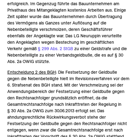
erfolgreich. Im Gegenzug führte das Bauunternehmen am
Privathaus des Mitangeklagten kostenlos Arbeiten aus. Einige
Zeit später wurde das Bauunternehmen durch Übertragung
des Vermögens als Ganzes unter Auflösung auf die
Nebenbeteiligte verschmolzen, deren Geschäftsführer
ebenfalls der Angeklagte war. Das LG Neuruppin verurteilte
den Angeklagten wegen Bestechung im geschäftlichen
Verkehr gemäß
§ 299 Abs. 2 StGB
zu einer Geldstrafe und die
Nebenbeteiligte zu einer Verbandsgeldbuße, die es auf § 30
Abs. 2a OWiG stützte.
Entscheidung 2 des BGH
: Die Festsetzung der Geldbuße
gegen die Nebenbeteiligte hielt im Revisionsverfahren vor dem
6. Strafsenat des BGH stand. Mit der Verschmelzung sei der
Anwendungsbereich der Festsetzung einer Geldbuße gegen
den Rechtsnachfolger grundsätzlich eröffnet, da die
Gesamtrechtsnachfolge nach Inkrafttreten der Regelung in
§ 30 Abs. 2a OWiG zum 30.06.2013 erfolgt sei. Das
ahndungsrechtliche Rückwirkungsverbot stehe der
Festsetzung der Geldbuße gegen den Rechtsnachfolger nicht
entgegen, wenn zwar die Gesamtrechtsnachfolge erst nach
Inkrafttreten der Vorschrift des § 30 Abs. 2a OWiG stattfand,