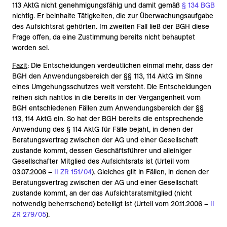
113 AktG nicht genehmigungsfähig und damit gemäß
§ 134 BGB
nichtig. Er beinhalte Tätigkeiten, die zur Überwachungsaufgabe
des Aufsichtsrat gehörten. Im zweiten Fall ließ der BGH diese
Frage offen, da eine Zustimmung bereits nicht behauptet
worden sei.
Fazit
: Die Entscheidungen verdeutlichen einmal mehr, dass der
BGH den Anwendungsbereich der §§ 113, 114 AktG im Sinne
eines Umgehungsschutzes weit versteht. Die Entscheidungen
reihen sich nahtlos in die bereits in der Vergangenheit vom
BGH entschiedenen Fällen zum Anwendungsbereich der §§
113, 114 AktG ein. So hat der BGH bereits die entsprechende
Anwendung des § 114 AktG für Fälle bejaht, in denen der
Beratungsvertrag zwischen der AG und einer Gesellschaft
zustande kommt, dessen Geschäftsführer und alleiniger
Gesellschafter Mitglied des Aufsichtsrats ist (Urteil vom
03.07.2006 –
II ZR 151/04
). Gleiches gilt in Fällen, in denen der
Beratungsvertrag zwischen der AG und einer Gesellschaft
zustande kommt, an der das Aufsichtsratsmitglied (nicht
notwendig beherrschend) beteiligt ist (Urteil vom 20.11.2006 –
II
ZR 279/05
).