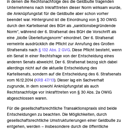
in denen die Rechtsnachfolge des die Geldbuße tragenden
Unternehmens nach Inkrafttreten dieser Norm wirksam wurde,
die Anknüpfungstat für die Geldbuße aber schon vorher
beendet war. Hintergrund ist die Einordnung von § 30 OWiG
durch den Kartellsenat des BGH als „sanktionsbegründende
Norm“, während der 6. Strafsenat des BGH die Vorschrift als
eine „bloße Überleitungsnorm“ einordnet. Der 6. Strafsenat
verneinte ausdrücklich die Pflicht zur Anrufung des Großen
Strafsenats nach
§ 132 Abs. 2 GVG
. Diese Pflicht besteht, wenn
ein Senat in einer Rechtsfrage von der Entscheidung eines
anderen Senats abweicht. Der 6. Strafsenat bezog sich dabei
allerdings nicht auf die aktuelle Entscheidung des
Kartellsenats, sondern auf die Entscheidung des 6. Strafsenats
vom 16.12.2014 (
KRB 47/13
). Dieser lag ein Sachverhalt
zugrunde, in dem sowohl Anknüpfungstat als auch
Rechtsnachfolge vor Inkrafttreten von § 30 Abs. 2a OWiG
abgeschlossen waren.
Für die gesellschaftsrechtliche Transaktionspraxis sind beide
Entscheidungen zu beachten. Die Möglichkeiten, durch
gesellschaftsrechtliche Umstrukturierungen einer Geldbuße zu
entgehen, werden – insbesondere durch die öffentliche