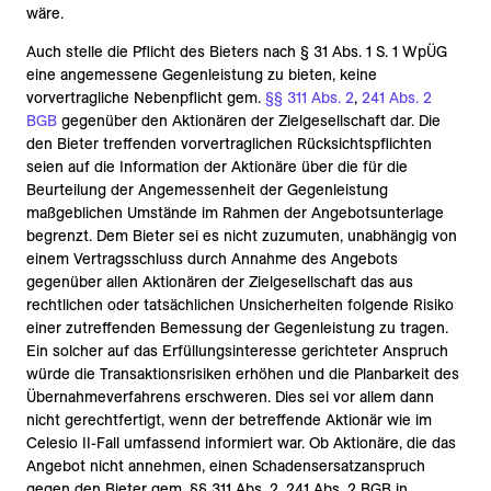
wäre.
Auch stelle die Pflicht des Bieters nach § 31 Abs. 1 S. 1 WpÜG
eine angemessene Gegenleistung zu bieten, keine
vorvertragliche Nebenpflicht gem.
§§ 311 Abs. 2
,
241 Abs. 2
BGB
gegenüber den Aktionären der Zielgesellschaft dar. Die
den Bieter treffenden vorvertraglichen Rücksichtspflichten
seien auf die Information der Aktionäre über die für die
Beurteilung der Angemessenheit der Gegenleistung
maßgeblichen Umstände im Rahmen der Angebotsunterlage
begrenzt. Dem Bieter sei es nicht zuzumuten, unabhängig von
einem Vertragsschluss durch Annahme des Angebots
gegenüber allen Aktionären der Zielgesellschaft das aus
rechtlichen oder tatsächlichen Unsicherheiten folgende Risiko
einer zutreffenden Bemessung der Gegenleistung zu tragen.
Ein solcher auf das Erfüllungsinteresse gerichteter Anspruch
würde die Transaktionsrisiken erhöhen und die Planbarkeit des
Übernahmeverfahrens erschweren. Dies sei vor allem dann
nicht gerechtfertigt, wenn der betreffende Aktionär wie im
Celesio II-Fall umfassend informiert war. Ob Aktionäre, die das
Angebot nicht annehmen, einen Schadensersatzanspruch
gegen den Bieter gem. §§ 311 Abs. 2, 241 Abs. 2 BGB in