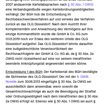
2007 andauernde Kartellabsprachen nach
§ 30 Abs. 1 OWiG
eine Verbandsgeldbuße wegen Kartellordnungswidrigkeiten
verhängt. Der BGH hob die Entscheidung im
Rechtsbeschwerdeverfahren auf und verwies das Verfahren
zurück an das OLG Düsseldorf. Nach dem Austritt ihrer
Komplementärin und Anwachsung des Vermögens auf ihre
einzige Kommanditistin wurde die GmbH & Co. KG zum
01.01.2019 noch vor Erlass des weiteren Urteils des OLG
Düsseldorf aufgelöst. Das OLG Düsseldorf lehnte daraufhin
eine bußgeldrechtliche Verantwortlichkeit der
Rechtsnachfolgerin der GmbH & Co. KG ab, da § 30 Abs. 2a
OWiG nicht rückwirkend auf eine vor seinem Inkrafttreten
beendete Anknüpfungstat angewendet werden könne.
Entscheidung 1 des BGH
: Der Kartellsenat des BGH bestätigte
die Sichtweise des OLG Düsseldorf. Der mit der
8. GWB-
Novelle
zum 30.06.2013 eingefügte § 30 Abs. 2a OWiG sei
ausschließlich dann anwendbar, wenn sowohl die
Gesamtrechtsnachfolge als auch die Beendigung der Straftat
oder Ordnungswidrigkeit nach dem Inkrafttreten des § 30 Abs.
2a OWiG erfolgt ist. Ebenso wie § 30 Abs. 1 OWiG sei auch §