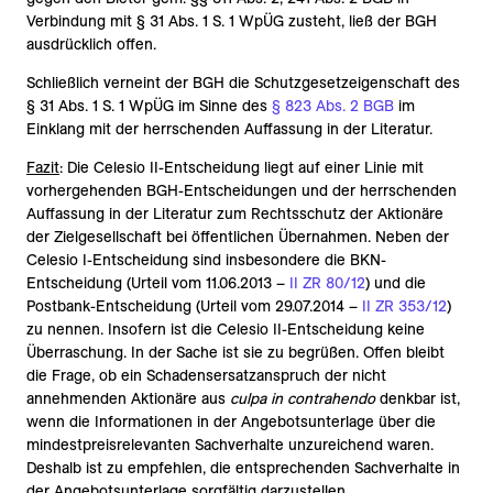
Verbindung mit § 31 Abs. 1 S. 1 WpÜG zusteht, ließ der BGH
ausdrücklich offen.
Schließlich verneint der BGH die Schutzgesetzeigenschaft des
§ 31 Abs. 1 S. 1 WpÜG im Sinne des
§ 823 Abs. 2 BGB
im
Einklang mit der herrschenden Auffassung in der Literatur.
Fazit
: Die Celesio II-Entscheidung liegt auf einer Linie mit
vorhergehenden BGH-Entscheidungen und der herrschenden
Auffassung in der Literatur zum Rechtsschutz der Aktionäre
der Zielgesellschaft bei öffentlichen Übernahmen. Neben der
Celesio I-Entscheidung sind insbesondere die BKN-
Entscheidung (Urteil vom 11.06.2013 –
II ZR 80/12
) und die
Postbank-Entscheidung (Urteil vom 29.07.2014 –
II ZR 353/12
)
zu nennen. Insofern ist die Celesio II-Entscheidung keine
Überraschung. In der Sache ist sie zu begrüßen. Offen bleibt
die Frage, ob ein Schadensersatzanspruch der nicht
annehmenden Aktionäre aus
culpa in contrahendo
denkbar ist,
wenn die Informationen in der Angebotsunterlage über die
mindestpreisrelevanten Sachverhalte unzureichend waren.
Deshalb ist zu empfehlen, die entsprechenden Sachverhalte in
der Angebotsunterlage sorgfältig darzustellen.