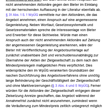
nicht annehmenden Aktionäre gegen den Bieter im Einklang
mit der herrschenden Auffassung in der Literatur ebenfalls ab.
§ 31 Abs. 1 S. 1 WpÜG
vermittele nur den Aktionären, die das
Angebot annehmen, einen Anspruch auf eine angemessene
Gegenleistung. Neben Wortlaut, Gesetzessystematik und
Gesetzesmaterialien spreche die Interessenlage von Bieter
und Erwerber für diese Sichtweise. Würde man einen
Anspruch auch der nicht annehmenden Aktionäre auf Zahlung
der angemessenen Gegenleistung anerkennen, wäre der
Bieter mit Veröffentlichung der Angebotsunterlage auf
zunächst unabsehbare Zeit und verschuldensunabhängig zur
Übernahme der Aktien der Zielgesellschaft zu dem nach den
Mindestpreisregeln maßgeblichen Preis verpflichtet. Dies
widerspräche den im WpÜG verankerten Grundsätzen der
raschen Durchführung des Angebotsverfahrens ohne unnötig
lange Behinderung der Geschäftstätigkeit der Zielgesellschaft
und ohne Marktverzerrungen (
§ 3 Abs. 4 und 5 WpÜG
). Ferner
würden für die Aktionäre der Zielgesellschaft entgegen dieser
Zielsetzung Anreize geschaffen, das Angebot während der
Annahmefrist zunächst nicht anzunehmen, zumindest wenn
die Veräußerung zum Mindestpreis zeitlich unbegrenzt möglich