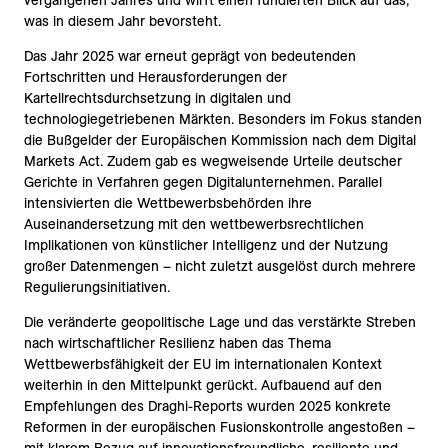
vergangenen Jahres und wirft einen fundierten Blick auf das,
was in diesem Jahr bevorsteht.
Das Jahr 2025 war erneut geprägt von bedeutenden
Fortschritten und Herausforderungen der
Kartellrechtsdurchsetzung in digitalen und
technologiegetriebenen Märkten. Besonders im Fokus standen
die Bußgelder der Europäischen Kommission nach dem Digital
Markets Act. Zudem gab es wegweisende Urteile deutscher
Gerichte in Verfahren gegen Digitalunternehmen. Parallel
intensivierten die Wettbewerbsbehörden ihre
Auseinandersetzung mit den wettbewerbsrechtlichen
Implikationen von künstlicher Intelligenz und der Nutzung
großer Datenmengen – nicht zuletzt ausgelöst durch mehrere
Regulierungsinitiativen.
Die veränderte geopolitische Lage und das verstärkte Streben
nach wirtschaftlicher Resilienz haben das Thema
Wettbewerbsfähigkeit der EU im internationalen Kontext
weiterhin in den Mittelpunkt gerückt. Aufbauend auf den
Empfehlungen des Draghi-Reports wurden 2025 konkrete
Reformen in der europäischen Fusionskontrolle angestoßen –