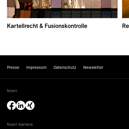
Kartellrecht & Fusionskontrolle
Re
Presse
Impressum
Datenschutz
Newsletter
Noerr
Noerr Karriere