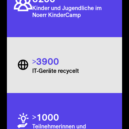
Kinder und Jugendliche im
Noerr KinderCamp
3
9
0
0
>
IT-Geräte recycelt
1
0
0
0
>
Teilnehmerinnen und