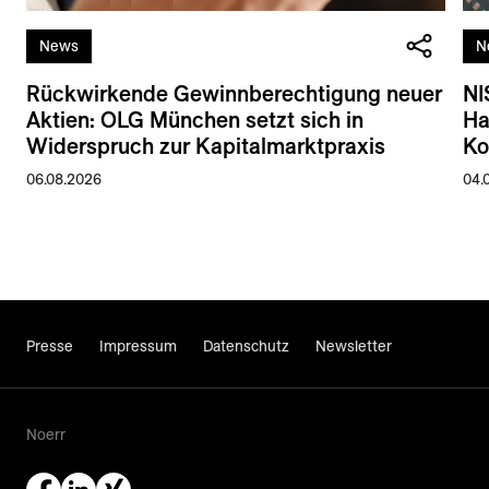
News
N
Rückwirkende Gewinnberechtigung neuer
NI
Aktien: OLG München setzt sich in
Ha
Widerspruch zur Kapitalmarktpraxis
Ko
06.08.2026
04.
Presse
Impressum
Datenschutz
Newsletter
Noerr