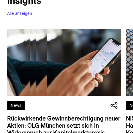
Insights
Alle anzeigen
News
N
Rückwirkende Gewinnberechtigung neuer
NI
Aktien: OLG München setzt sich in
Ha
Widerspruch zur Kapitalmarktpraxis
Ko