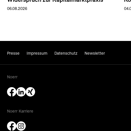
06.08.2026
04.
Presse
Impressum
Datenschutz
Newsletter
Noerr
Noerr Karriere