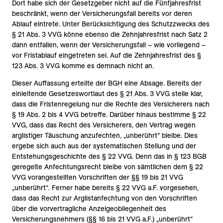
Dort habe sich der Gesetzgeber nicht auf die Fünfjahresfrist
beschränkt, wenn der Versicherungsfall bereits vor deren
Ablauf eintrete. Unter Berücksichtigung des Schutzzwecks des
§ 21 Abs. 3 VVG könne ebenso die Zehnjahresfrist nach Satz 2
dann entfallen, wenn der Versicherungsfall – wie vorliegend –
vor Fristablauf eingetreten sei. Auf die Zehnjahresfrist des §
123 Abs. 3 VVG komme es demnach nicht an.
Dieser Auffassung erteilte der BGH eine Absage. Bereits der
einleitende Gesetzeswortlaut des § 21 Abs. 3 VVG stelle klar,
dass die Fristenregelung nur die Rechte des Versicherers nach
§ 19 Abs. 2 bis 4 VVG betreffe. Darüber hinaus bestimme § 22
VVG, dass das Recht des Versicherers, den Vertrag wegen
arglistiger Täuschung anzufechten, „unberührt“ bleibe. Dies
ergebe sich auch aus der systematischen Stellung und der
Entstehungsgeschichte des § 22 VVG. Denn das in § 123 BGB
geregelte Anfechtungsrecht bleibe von sämtlichen dem § 22
VVG vorangestellten Vorschriften der §§ 19 bis 21 VVG
„unberührt“. Ferner habe bereits § 22 VVG a.F. vorgesehen,
dass das Recht zur Arglistanfechtung von den Vorschriften
über die vorvertragliche Anzeigeobliegenheit des
Versicherungsnehmers (§§ 16 bis 21 VVG a.F.) „unberührt“