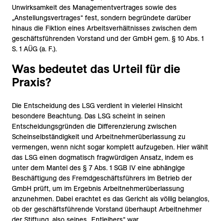
Unwirksamkeit des Managementvertrages sowie des
„Anstellungsvertrages“ fest, sondern begründete darüber
hinaus die Fiktion eines Arbeitsverhältnisses zwischen dem
geschäftsführenden Vorstand und der GmbH gem. § 10 Abs. 1
S. 1 AÜG (a. F.).
Was bedeutet das Urteil für die
Praxis?
Die Entscheidung des LSG verdient in vielerlei Hinsicht
besondere Beachtung. Das LSG scheint in seinen
Entscheidungsgründen die Differenzierung zwischen
Scheinselbständigkeit und Arbeitnehmerüberlassung zu
vermengen, wenn nicht sogar komplett aufzugeben. Hier wählt
das LSG einen dogmatisch fragwürdigen Ansatz, indem es
unter dem Mantel des § 7 Abs. 1 SGB IV eine abhängige
Beschäftigung des Fremdgeschäftsführers im Betrieb der
GmbH prüft, um im Ergebnis Arbeitnehmerüberlassung
anzunehmen. Dabei erachtet es das Gericht als völlig belanglos,
ob der geschäftsführende Vorstand überhaupt Arbeitnehmer
der Stiftung, also seines „Entleihers“ war.