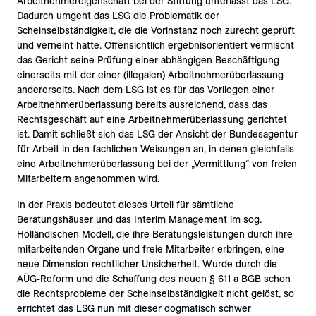
Arbeitnehmereigenschaft bei der Stiftung unterlässt das LSG.
Dadurch umgeht das LSG die Problematik der
Scheinselbständigkeit, die die Vorinstanz noch zurecht geprüft
und verneint hatte. Offensichtlich ergebnisorientiert vermischt
das Gericht seine Prüfung einer abhängigen Beschäftigung
einerseits mit der einer (illegalen) Arbeitnehmerüberlassung
andererseits. Nach dem LSG ist es für das Vorliegen einer
Arbeitnehmerüberlassung bereits ausreichend, dass das
Rechtsgeschäft auf eine Arbeitnehmerüberlassung gerichtet
ist. Damit schließt sich das LSG der Ansicht der Bundesagentur
für Arbeit in den fachlichen Weisungen an, in denen gleichfalls
eine Arbeitnehmerüberlassung bei der „Vermittlung“ von freien
Mitarbeitern angenommen wird.
In der Praxis bedeutet dieses Urteil für sämtliche
Beratungshäuser und das Interim Management im sog.
Holländischen Modell, die ihre Beratungsleistungen durch ihre
mitarbeitenden Organe und freie Mitarbeiter erbringen, eine
neue Dimension rechtlicher Unsicherheit. Wurde durch die
AÜG-Reform und die Schaffung des neuen § 611 a BGB schon
die Rechtsprobleme der Scheinselbständigkeit nicht gelöst, so
errichtet das LSG nun mit dieser dogmatisch schwer