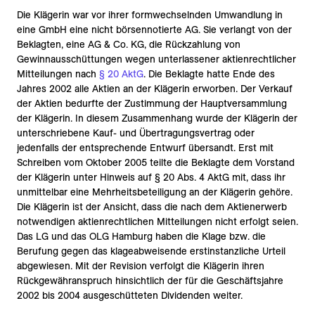
Die Klägerin war vor ihrer formwechselnden Umwandlung in
eine GmbH eine nicht börsennotierte AG. Sie verlangt von der
Beklagten, eine AG & Co. KG, die Rückzahlung von
Gewinnausschüttungen wegen unterlassener aktienrechtlicher
Mitteilungen nach
§ 20 AktG
. Die Beklagte hatte Ende des
Jahres 2002 alle Aktien an der Klägerin erworben. Der Verkauf
der Aktien bedurfte der Zustimmung der Hauptversammlung
der Klägerin. In diesem Zusammenhang wurde der Klägerin der
unterschriebene Kauf- und Übertragungsvertrag oder
jedenfalls der entsprechende Entwurf übersandt. Erst mit
Schreiben vom Oktober 2005 teilte die Beklagte dem Vorstand
der Klägerin unter Hinweis auf § 20 Abs. 4 AktG mit, dass ihr
unmittelbar eine Mehrheitsbeteiligung an der Klägerin gehöre.
Die Klägerin ist der Ansicht, dass die nach dem Aktienerwerb
notwendigen aktienrechtlichen Mitteilungen nicht erfolgt seien.
Das LG und das OLG Hamburg haben die Klage bzw. die
Berufung gegen das klageabweisende erstinstanzliche Urteil
abgewiesen. Mit der Revision verfolgt die Klägerin ihren
Rückgewähranspruch hinsichtlich der für die Geschäftsjahre
2002 bis 2004 ausgeschütteten Dividenden weiter.