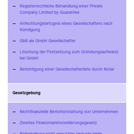
Registerrechtliche Behandlung einer Private
Company Limited by Guarantee
Anfechtungsbefugnis eines Gesellschafters nach
Kündigung
GbR als GmbH Gesellschafter
Löschung der Festsetzung zum Gründungsaufwand
bei GmbH
Berichtigung einer Gesellschafterliste durch Notar
Gesetzgebung
Nichtfinanzielle Berichterstattung von Unternehmen
Zweites Finanzmarktnovellierungsgesetz
Beibehaltung nicht genutzter Verluste beim