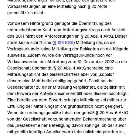
Mitteilungspflichtigen handelt, genüge den gesetzlichen
Voraussetzungen an eine Mitteilung nach § 20 AktG
grundsätzlich nicht.
Vor diesem Hintergrund genügte die Übermittlung des
unterschriebenen Kauf- und Abtretungsvertrags nach Ansicht
des BGH nicht den Anforderungen an § 20 Abs. 4 AktG. Dieser
stelle keine schriftliche (
§ 126 BGB
) Mitteilung dar, da die
Vertragsurkunde keine Mitteilung der Beklagten an die Klägerin
ausweise. Zudem wurde die Vertragsurkunde noch vor
Wirksamwerden der Abtretung zum 31. Dezember 2002 an die
Gesellschaft übersandt. § 20 Abs. 4 AktG schreibe eine
Mitteilungspflicht des Gesellschafters aber vor, „sobald“
diesem eine Mehrheitsbeteiligung gehört. Damit sei der
Gesellschafter zu einer Mitteilung verpflichtet, die zeitlich mit
dem Erwerb der Anteile zusammenfällt oder diesem nachfolgt.
Eine bereits vor dem Erwerb erfolgte Mitteilung sei mithin zur
Erfüllung der Mitteilungspflicht grundsätzlich nicht geeignet.
Wenn der ordnungsgemäße Inhalt der gemäß § 20 Abs. 6 AktG
von der Gesellschaft vorzunehmenden Bekanntmachung über
das „Bestehen“ einer Beteiligung davon abhinge, ob der zuvor
mitgeteilte künftige Anteilserwerb tatsächlich eingetreten ist,