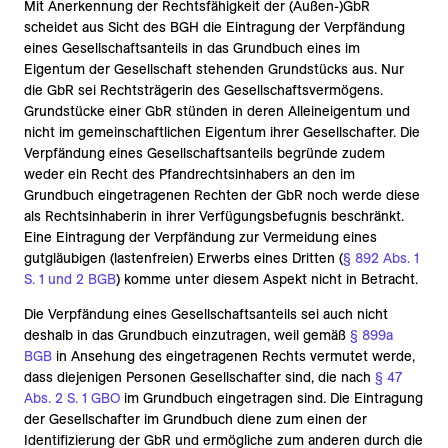
Mit Anerkennung der Rechtsfähigkeit der (Außen-)GbR
scheidet aus Sicht des BGH die Eintragung der Verpfändung
eines Gesellschaftsanteils in das Grundbuch eines im
Eigentum der Gesellschaft stehenden Grundstücks aus. Nur
die GbR sei Rechtsträgerin des Gesellschaftsvermögens.
Grundstücke einer GbR stünden in deren Alleineigentum und
nicht im gemeinschaftlichen Eigentum ihrer Gesellschafter. Die
Verpfändung eines Gesellschaftsanteils begründe zudem
weder ein Recht des Pfandrechtsinhabers an den im
Grundbuch eingetragenen Rechten der GbR noch werde diese
als Rechtsinhaberin in ihrer Verfügungsbefugnis beschränkt.
Eine Eintragung der Verpfändung zur Vermeidung eines
gutgläubigen (lastenfreien) Erwerbs eines Dritten (
§ 892 Abs. 1
S. 1 und 2 BGB
) komme unter diesem Aspekt nicht in Betracht.
Die Verpfändung eines Gesellschaftsanteils sei auch nicht
deshalb in das Grundbuch einzutragen, weil gemäß
§ 899a
BGB
in Ansehung des eingetragenen Rechts vermutet werde,
dass diejenigen Personen Gesellschafter sind, die nach
§ 47
Abs. 2 S. 1 GBO
im Grundbuch eingetragen sind. Die Eintragung
der Gesellschafter im Grundbuch diene zum einen der
Identifizierung der GbR und ermögliche zum anderen durch die