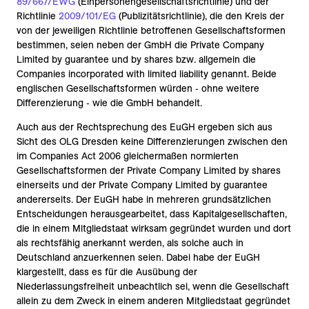
89/667/EWG
(Einpersonengesellschaftsrichtlinie) und der
Richtlinie
2009/101/EG
(Publizitätsrichtlinie), die den Kreis der
von der jeweiligen Richtlinie betroffenen Gesellschaftsformen
bestimmen, seien neben der GmbH die Private Company
Limited by guarantee und by shares bzw. allgemein die
Companies incorporated with limited liability genannt. Beide
englischen Gesellschaftsformen würden ‑ ohne weitere
Differenzierung ‑ wie die GmbH behandelt.
Auch aus der Rechtsprechung des EuGH ergeben sich aus
Sicht des OLG Dresden keine Differenzierungen zwischen den
im Companies Act 2006 gleichermaßen normierten
Gesellschaftsformen der Private Company Limited by shares
einerseits und der Private Company Limited by guarantee
andererseits. Der EuGH habe in mehreren grundsätzlichen
Entscheidungen herausgearbeitet, dass Kapitalgesellschaften,
die in einem Mitgliedstaat wirksam gegründet wurden und dort
als rechtsfähig anerkannt werden, als solche auch in
Deutschland anzuerkennen seien. Dabei habe der EuGH
klargestellt, dass es für die Ausübung der
Niederlassungsfreiheit unbeachtlich sei, wenn die Gesellschaft
allein zu dem Zweck in einem anderen Mitgliedstaat gegründet