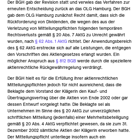
Der BGH gab der Revision statt und verwies das Verfahren zur
erneuten Entscheidung zurück an das OLG Hamburg. Der BGH
gab dem OLG Hamburg zunächst Recht damit, dass sich die
Rückforderung von Dividenden, die wegen des aus der
Verletzung von Mitteilungspflichten folgenden temporären
Rechtsverlusts gemäß § 20 Abs. 7 AktG zu Unrecht gewährt
wurden, nach
§ 62 Abs. 1 AktG
richtet. Der Anwendungsbereich
des § 62 AktG erstrecke sich auf alle Leistungen, die entgegen
den Vorschriften des Aktiengesetzes erlangt wurden. Ein
möglicher Anspruch aus
§ 812 BGB
werde durch die speziellere
aktienrechtliche Rückgewährregelung verdrängt.
Der BGH hielt es für die Erfüllung ihrer aktienrechtlichen
Mitteilungspflichten jedoch für nicht ausreichend, dass die
Beklagte dem Vorstand der Klägerin den Kauf- und
Übertragungsvertrag über die Aktien von Ende 2002 oder gar
dessen Entwurf vorgelegt hatte: Die Beklagte sei als
Unternehmen im Sinne des § 20 AktG zur unverzüglichen
schriftlichen Mitteilung (jedenfalls) einer Mehrheitsbeteiligung
gemäß § 20 Abs. 4 AktG verpflichtet gewesen, da sie zum 31.
Dezember 2002 sämtliche Aktien der Klägerin erworben hatte.
Der Mitteilungspflicht unterliege insofern auch ein