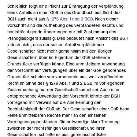
Schließlich folgt eine Pflicht zur Eintragung der Verpfändung
eines Anteils an einer GbR in das Grundbuch aus Sicht des
BGH auch nicht aus
§ 1276 Abs. 1 und 2 BGB
. Nach dieser
Vorschrift sind die Aufhebung des verpfändeten Rechts und
beeinträchtigende Änderungen nur mit Zustimmung des
Pfandgläubigers zulässig. Dies bedeutet nach Ansicht des BGH
jedoch nicht, dass der seinen Anteil verpfändende
Gesellschafter nicht mehr gemeinsam mit den übrigen
Gesellschaftern über im Eigentum der GbR stehende
Grundstücke verfügen könne. Eine unmittelbare Anwendung
der Vorschrift auf Verfügungen über ein der GbR gehörendes
Grundstück scheide von vorneherein aus, weil verpfändetes
Recht im Sinne des § 1276 Abs. 1 und 2 BGB im vorliegenden
Zusammenhang nur der Gesellschaftsanteil sei. Auch eine
entsprechende Anwendung der Vorschrift lehnte der BGH
vorliegend mit Verweis auf die Anerkennung der
Rechtsfähigkeit der GbR ab. Der Gesellschafter einer GbR habe
keine unmittelbaren Rechte mehr an den einzelnen
Vermögensgegenständen. Die notwendige klare Trennung
zwischen der rechtsfähigen Gesellschaft und ihren
Gesellschaftern schließe es aus, gemeinschaftliche