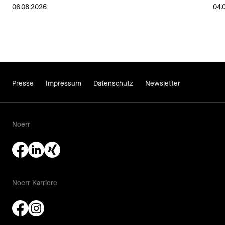
06.08.2026
04.
Presse
Impressum
Datenschutz
Newsletter
Noerr
Noerr Karriere