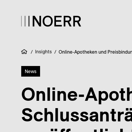
Insights
/
/
Online-Apotheken und Preisbindun
News
Online-Apot
Schlussantr