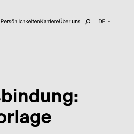
n
Persönlichkeiten
Karriere
Über uns
DE
sbindung:
orlage