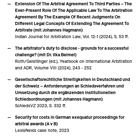
Extension Of The Arbitral Agreement To Third Parties – The
Ever-Present Role Of The Applicable Law To The Arbitration
Agreement By The Example Of Recent Judgments On
Different Legal Concepts Of Extending The Agreement To
Arbitrate (mit Johannes Hagmann)
Indian Journal for Arbitration Law, Vol. 12-1 (2024), S. 53 ff.
The arbitrator's duty to disclose - grounds for a successful
challenge? (mit Dr. Ilka Beimel)
Roth/Geistlinger (ed.), Yearbook on International Arbitration
and ADR, Volume VIII (2024), 243 - 252
Gesellschaftsrechtliche Streitigkeiten in Deutschland und
der Schweiz – Anforderungen an Schiedsverfahren und
Umsetzung durch die ergänzenden institutionellen
Schiedsordnungen (mit Johannes Hagmann)
SchiedsVZ 2023, S. 332 ff.
Security for costs in German exequatur proceedings for
arbitral awards (A v B)
LexisNexis case note, 2023