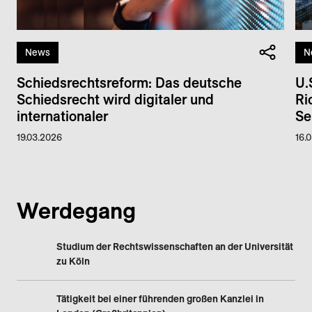
News
N
Schiedsrechtsreform: Das deutsche
U.
Schiedsrecht wird digitaler und
Ri
internationaler
Se
19.03.2026
16.
Werdegang
Studium der Rechtswissenschaften an der Universität
zu Köln
Tätigkeit bei einer führenden großen Kanzlei in