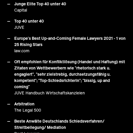
Junge Elite Top 40 unter 40
Capital
Top 40 unter 40
JUVE
Europe's Best Up-and-Coming Female Lawyers 2021 - 1 von
25 Rising Stars
law.com
Oft empfohlen für Konfliktlösung (Handel und Haftung) mit
Zitaten von Wettbewerbern wie "rhetorisch stark u.
engagiert", "sehr zielstrebig, durchsetzungsfähig u.
kompetent"; "Top-Schiedsrichterin"; "bissig, up and
coming"
JUVE Handbuch Wirtschaftskanzleien
Arbitration
The Legal 500
Beste Anwälte Deutschlands Schiedsverfahren/
Streitbeilegung/ Mediation