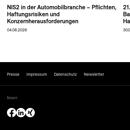
NIS2 in der Automobilbranche – Pflichten,
21
Haftungsrisiken und
Ba
Konzernherausforderungen
Ha
04.08.2026
30.
Presse
Impressum
Datenschutz
Newsletter
Noerr