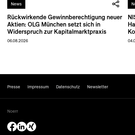
News
N
Rückwirkende Gewinnberechtigung neuer
NI
Aktien: OLG München setzt sich in
Ha
Widerspruch zur Kapitalmarktpraxis
Ko
06.08.2026
04.
Presse
Impressum
Datenschutz
Newsletter
Noerr