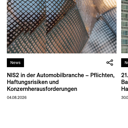
News
N
NIS2 in der Automobilbranche – Pflichten,
21
Haftungsrisiken und
Ba
Konzernherausforderungen
Ha
04.08.2026
30.