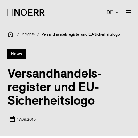
DE
Insights
/
/
Versandhandelsregister und EU-Sicherheitslogo
News
Versand­handels­
register und EU-
Sicher­heits­logo
17.09.2015