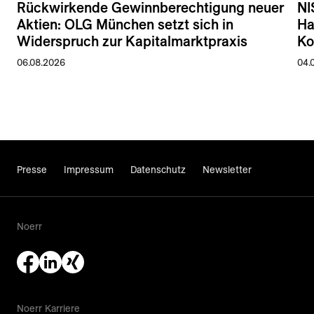
Rückwirkende Gewinnberechtigung neuer
NI
Aktien: OLG München setzt sich in
Ha
Widerspruch zur Kapitalmarktpraxis
Ko
06.08.2026
04.
Presse
Impressum
Datenschutz
Newsletter
Noerr
Noerr Karriere