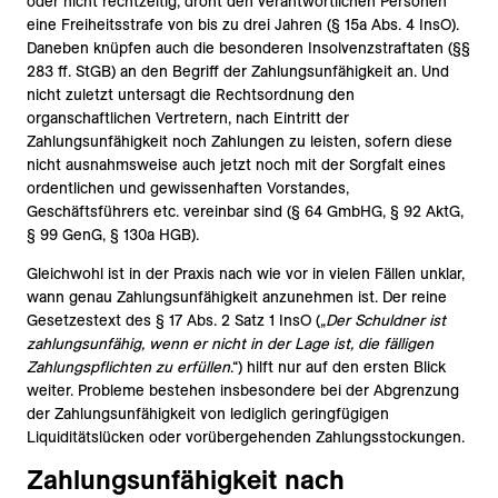
oder nicht rechtzeitig, droht den verantwortlichen Personen
eine Freiheitsstrafe von bis zu drei Jahren (§ 15a Abs. 4 InsO).
Daneben knüpfen auch die besonderen Insolvenzstraftaten (§§
283 ff. StGB) an den Begriff der Zahlungsunfähigkeit an. Und
nicht zuletzt untersagt die Rechtsordnung den
organschaftlichen Vertretern, nach Eintritt der
Zahlungsunfähigkeit noch Zahlungen zu leisten, sofern diese
nicht ausnahmsweise auch jetzt noch mit der Sorgfalt eines
ordentlichen und gewissenhaften Vorstandes,
Geschäftsführers etc. vereinbar sind (§ 64 GmbHG, § 92 AktG,
§ 99 GenG, § 130a HGB).
Gleichwohl ist in der Praxis nach wie vor in vielen Fällen unklar,
wann genau Zahlungsunfähigkeit anzunehmen ist. Der reine
Gesetzestext des § 17 Abs. 2 Satz 1 InsO („
Der Schuldner ist
zahlungsunfähig, wenn er nicht in der Lage ist, die fälligen
Zahlungspflichten zu erfüllen
.“) hilft nur auf den ersten Blick
weiter. Probleme bestehen insbesondere bei der Abgrenzung
der Zahlungsunfähigkeit von lediglich geringfügigen
Liquiditätslücken oder vorübergehenden Zahlungsstockungen.
Zahlungsunfähigkeit nach