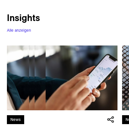
Insights
Alle anzeigen
News
N