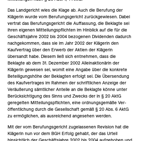
Das Landgericht wies die Klage ab. Auch die Berufung der
Klägerin wurde vom Berufungsgericht zurückgewiesen. Dabei
vertrat das Berufungsgericht die Auffassung, die Beklagte sei
ihren eigenen Mitteilungspflichten im Hinblick auf die für die
Geschäftsjahre 2002 bis 2004 bezogenen Dividenden dadurch
nachgekommen, dass sie im Jahr 2002 der Klägerin den
Kaufvertrag über den Erwerb der Aktien der Klägerin
übersandt habe. Diesem ließ sich entnehmen, dass die
Beklagte ab dem 31. Dezember 2002 Alleinaktionärin der
Klägerin gewesen sei, womit eine Angabe über die konkrete
Beteiligungshöhe der Beklagten erfolgt sei. Die Übersendung
des Kaufvertrages im Rahmen der schriftlichen Anzeige der
Veräußerung sämtlicher Anteile an die Beklagte könne unter
Berücksichtigung des Sinns und Zwecks der in § 20 AktG
geregelten Mitteilungspflichten, eine ordnungsgemäße Ver-
öffentlichung durch die Gesellschaft gemäß § 20 Abs. 6 AktG
zu ermöglichen, als ausreichend angesehen werden.
Mit der vom Berufungsgericht zugelassenen Revision hat die
Klägerin nun vor dem BGH Erfolg gehabt, der das Urteil
hinsichtlich der Geschäftsjahre 2002 bis 2004 aufgehoben und